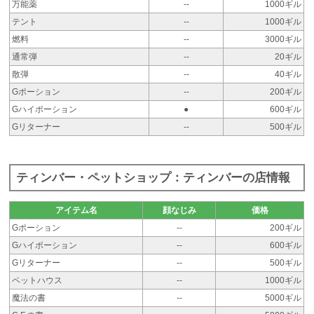
万能薬
--
1000ギル
テント
--
1000ギル
燃料
--
3000ギル
通常弾
--
20ギル
散弾
--
40ギル
Gポーション
--
200ギル
Gハイポーション
●
600ギル
Gリターナー
--
500ギル
ティンバー・ペットショップ：ティンバーの店情報
アイテム名
顔なじみ
価格
Gポーション
--
200ギル
Gハイポーション
--
600ギル
Gリターナー
--
500ギル
ペットハウス
--
1000ギル
魔法の書
--
5000ギル