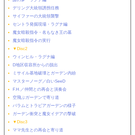
デリング大統領誘拐任務
サイファーの大統領襲撃
セントラ発掘現場・ラグナ編
魔女暗殺指令・名もなき王の墓
魔女暗殺指令の実行
▼Disc2
ウィンヒル・ラグナ編
D地区収容所からの脱出
ミサイル基地破壊とガーデン内紛
マスターノーグ／白いSeeD
F.H.／仲間との再会と演奏会
空飛ぶガーデンで寄り道
バラムとトラビアガーデンの様子
ガーデン衝突と魔女イデアの撃破
▼Disc3
ママ先生との再会と寄り道