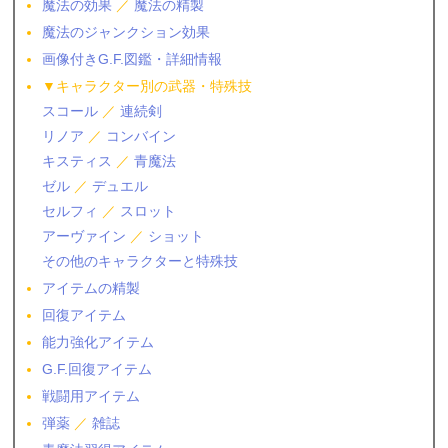
魔法の効果
／
魔法の精製
魔法のジャンクション効果
画像付きG.F.図鑑・詳細情報
▼キャラクター別の武器・特殊技
スコール
／
連続剣
リノア
／
コンバイン
キスティス
／
青魔法
ゼル
／
デュエル
セルフィ
／
スロット
アーヴァイン
／
ショット
その他のキャラクターと特殊技
アイテムの精製
回復アイテム
能力強化アイテム
G.F.回復アイテム
戦闘用アイテム
弾薬
／
雑誌