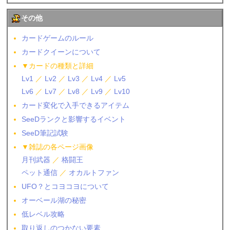
その他
カードゲームのルール
カードクイーンについて
▼カードの種類と詳細
Lv1
／
Lv2
／
Lv3
／
Lv4
／
Lv5
Lv6
／
Lv7
／
Lv8
／
Lv9
／
Lv10
カード変化で入手できるアイテム
SeeDランクと影響するイベント
SeeD筆記試験
▼雑誌の各ページ画像
月刊武器
／
格闘王
ペット通信
／
オカルトファン
UFO？とコヨコヨについて
オーベール湖の秘密
低レベル攻略
取り返しのつかない要素