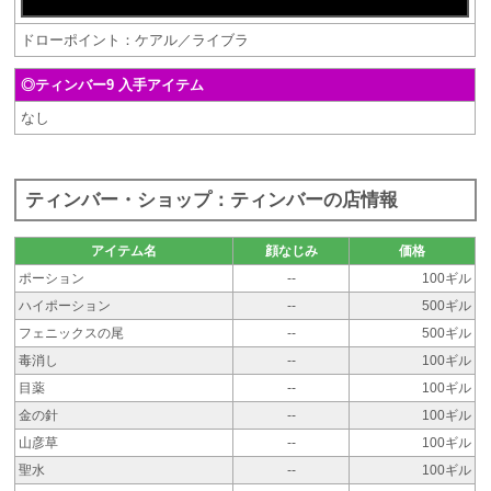
ドローポイント：ケアル／ライブラ
◎ティンバー9 入手アイテム
なし
ティンバー・ショップ：ティンバーの店情報
アイテム名
顔なじみ
価格
ポーション
--
100ギル
ハイポーション
--
500ギル
フェニックスの尾
--
500ギル
毒消し
--
100ギル
目薬
--
100ギル
金の針
--
100ギル
山彦草
--
100ギル
聖水
--
100ギル