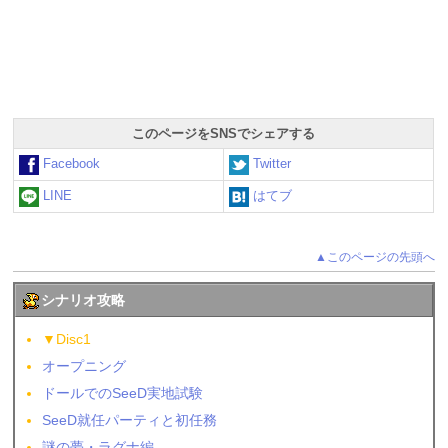
このページをSNSでシェアする
Facebook
Twitter
LINE
はてブ
▲このページの先頭へ
シナリオ攻略
▼Disc1
オープニング
ドールでのSeeD実地試験
SeeD就任パーティと初任務
謎の夢・ラグナ編