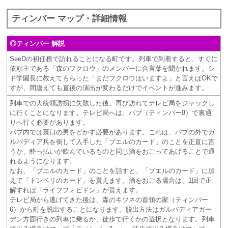
ティンバー マップ・詳細情報
◎ティンバー 解説
SeeDの初任務で訪れることになる町です。列車で到着すると、すぐに
依頼主である「森のフクロウ」のメンバーに合言葉を聞かれます。シ
ド学園長に教えてもらった「まだフクロウはいますよ」と言えばOKで
すが、間違えても直後の演出が変わるだけでイベントが進みます。
列車での大統領誘拐に失敗した後、再び訪れてテレビ局をジャックし
に行くことになります。テレビ局へは、パブ（ティンバー9）で裏通
りへ行く必要があります。
パブ内では裏口の男をどかす必要があります。これは、パブの外でガ
ルバディア兵を倒して入手した「ブエルのカード」のことを正直に言
うか、酔っ払いが飲んでいるものと同じ酒をおごってあげることで通
れるようになります。
なお、「ブエルのカード」のことを話すと、「ブエルのカード」に加
えて「トンベリのカード」を貰えます。酒をおごる場合は、1回で正
解すれば「ライフフォビドン」が貰えます。
テレビ局から逃げてきた後は、森のキツネの首領の家（ティンバー
6）から町を脱出することになります。脱出方法はガルバディアガー
デン方面行きの列車に乗るか、徒歩で行くかの選択となります。列車