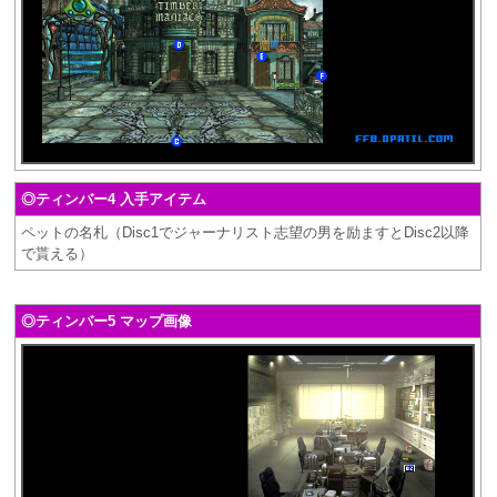
◎ティンバー4 入手アイテム
ペットの名札（Disc1でジャーナリスト志望の男を励ますとDisc2以降
で貰える）
◎ティンバー5 マップ画像