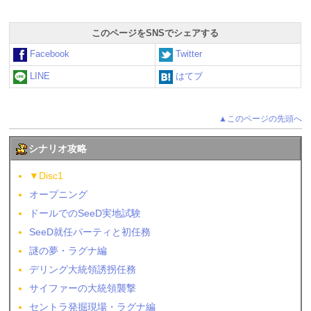
このページをSNSでシェアする
Facebook
Twitter
LINE
はてブ
▲このページの先頭へ
シナリオ攻略
▼Disc1
オープニング
ドールでのSeeD実地試験
SeeD就任パーティと初任務
謎の夢・ラグナ編
デリング大統領誘拐任務
サイファーの大統領襲撃
セントラ発掘現場・ラグナ編