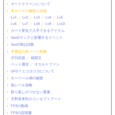
カードクイーンについて
▼カードの種類と詳細
Lv1
／
Lv2
／
Lv3
／
Lv4
／
Lv5
Lv6
／
Lv7
／
Lv8
／
Lv9
／
Lv10
カード変化で入手できるアイテム
SeeDランクと影響するイベント
SeeD筆記試験
▼雑誌の各ページ画像
月刊武器
／
格闘王
ペット通信
／
オカルトファン
UFO？とコヨコヨについて
オーベール湖の秘密
低レベル攻略
取り返しのつかない要素
天野喜孝氏のコンセプトアート
FF8の動画
FF8の説明書