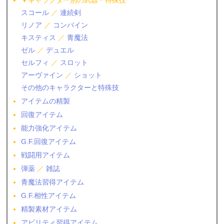
▼キャラクター別の武器・特殊技
スコール
／
連続剣
リノア
／
コンバイン
キスティス
／
青魔法
ゼル
／
デュエル
セルフィ
／
スロット
アーヴァイン
／
ショット
その他のキャラクターと特殊技
アイテムの精製
回復アイテム
能力強化アイテム
G.F.回復アイテム
戦闘用アイテム
弾薬
／
雑誌
青魔法習得アイテム
G.F.相性アイテム
精製素材アイテム
アビリティ習得アイテム