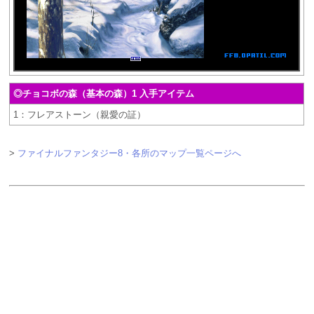
◎チョコボの森（基本の森）1 入手アイテム
1：フレアストーン（親愛の証）
>
ファイナルファンタジー8・各所のマップ一覧ページへ