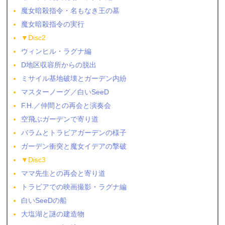
魔女暗殺指令・名もなき王の墓
魔女暗殺指令の実行
▼Disc2
ウィンヒル・ラグナ編
D地区収容所からの脱出
ミサイル基地破壊とガーデン内紛
マスターノーグ／白いSeeD
F.H.／仲間との再会と演奏会
空飛ぶガーデンで寄り道
バラムとトラビアガーデンの様子
ガーデン衝突と魔女イデアの撃破
▼Disc3
ママ先生との再会と寄り道
トラビアでの映画撮影・ラグナ編
白いSeeDの船
大塩湖と謎の建造物