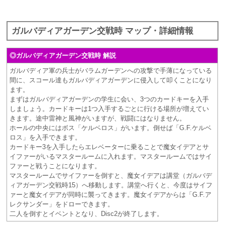
ガルバディアガーデン交戦時 マップ・詳細情報
◎ガルバディアガーデン交戦時 解説
ガルバディア軍の兵士がバラムガーデンへの攻撃で手薄になっている
間に、スコール達もガルバディアガーデンに侵入して叩くことになり
ます。
まずはガルバディアガーデンの学生に会い、3つのカードキーを入手
しましょう。カードキーは1つ入手するごとに行ける場所が増えてい
きます。途中雷神と風神がいますが、戦闘にはなりません。
ホールの中央にはボス「ケルベロス」がいます。倒せば「G.F.ケルベ
ロス」を入手できます。
カードキー3を入手したらエレベーターに乗ることで魔女イデアとサ
イファーがいるマスタールームに入れます。マスタールームではサイ
ファーと戦うことになります。
マスタールームでサイファーを倒すと、魔女イデアは講堂（ガルバデ
ィアガーデン交戦時15）へ移動します。講堂へ行くと、今度はサイフ
ァーと魔女イデアが同時に襲ってきます。魔女イデアからは「G.F.ア
レクサンダー」をドローできます。
二人を倒すとイベントとなり、Disc2が終了します。