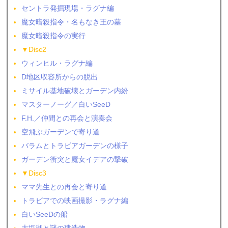
セントラ発掘現場・ラグナ編
魔女暗殺指令・名もなき王の墓
魔女暗殺指令の実行
▼Disc2
ウィンヒル・ラグナ編
D地区収容所からの脱出
ミサイル基地破壊とガーデン内紛
マスターノーグ／白いSeeD
F.H.／仲間との再会と演奏会
空飛ぶガーデンで寄り道
バラムとトラビアガーデンの様子
ガーデン衝突と魔女イデアの撃破
▼Disc3
ママ先生との再会と寄り道
トラビアでの映画撮影・ラグナ編
白いSeeDの船