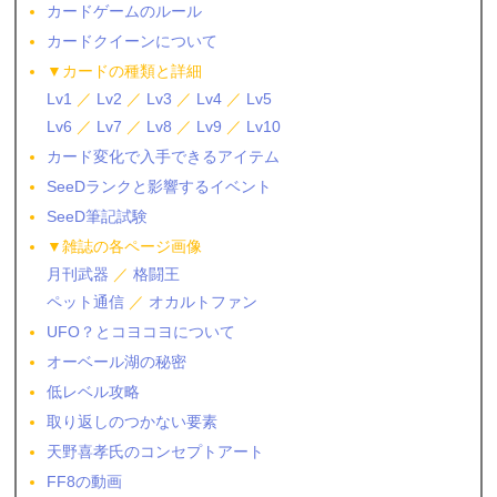
カードゲームのルール
カードクイーンについて
▼カードの種類と詳細
Lv1
／
Lv2
／
Lv3
／
Lv4
／
Lv5
Lv6
／
Lv7
／
Lv8
／
Lv9
／
Lv10
カード変化で入手できるアイテム
SeeDランクと影響するイベント
SeeD筆記試験
▼雑誌の各ページ画像
月刊武器
／
格闘王
ペット通信
／
オカルトファン
UFO？とコヨコヨについて
オーベール湖の秘密
低レベル攻略
取り返しのつかない要素
天野喜孝氏のコンセプトアート
FF8の動画