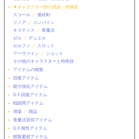
▼キャラクター別の武器・特殊技
スコール
／
連続剣
リノア
／
コンバイン
キスティス
／
青魔法
ゼル
／
デュエル
セルフィ
／
スロット
アーヴァイン
／
ショット
その他のキャラクターと特殊技
アイテムの精製
回復アイテム
能力強化アイテム
G.F.回復アイテム
戦闘用アイテム
弾薬
／
雑誌
青魔法習得アイテム
G.F.相性アイテム
精製素材アイテム