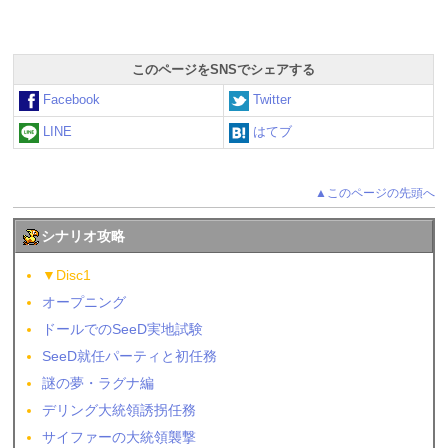
このページをSNSでシェアする
Facebook
Twitter
LINE
はてブ
▲このページの先頭へ
シナリオ攻略
▼Disc1
オープニング
ドールでのSeeD実地試験
SeeD就任パーティと初任務
謎の夢・ラグナ編
デリング大統領誘拐任務
サイファーの大統領襲撃