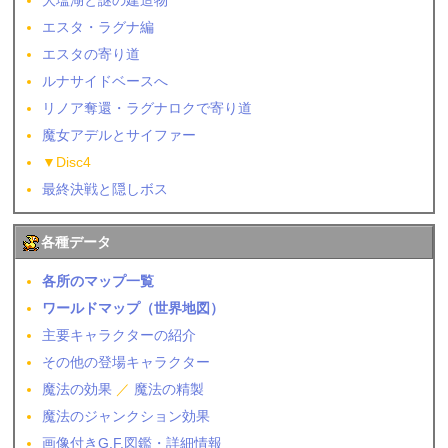
大塩湖と謎の建造物
エスタ・ラグナ編
エスタの寄り道
ルナサイドベースへ
リノア奪還・ラグナロクで寄り道
魔女アデルとサイファー
▼Disc4
最終決戦と隠しボス
各種データ
各所のマップ一覧
ワールドマップ（世界地図）
主要キャラクターの紹介
その他の登場キャラクター
魔法の効果
／
魔法の精製
魔法のジャンクション効果
画像付きG.F.図鑑・詳細情報