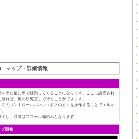
） マップ・詳細情報
所を出た後に車で移動してくることになります。ここに誘拐され
に座れば、奥の研究室まで行くことができます。
、右のコントロールパネル（右下の方）を操作することでエルオ
す。
終了し、以降はスコール編のみとなります。
ップ画像