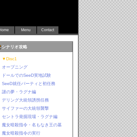
Home
Menu
Contact
シナリオ攻略
▼Disc1
オープニング
ドールでのSeeD実地試験
SeeD就任パーティと初任務
謎の夢・ラグナ編
デリング大統領誘拐任務
サイファーの大統領襲撃
セントラ発掘現場・ラグナ編
魔女暗殺指令・名もなき王の墓
魔女暗殺指令の実行