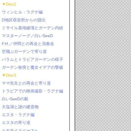
▼Disc2
ウィンヒル・ラグナ編
D地区収容所からの脱出
ミサイル基地破壊とガーデン内紛
マスターノーグ／白いSeeD
F.H.／仲間との再会と演奏会
空飛ぶガーデンで寄り道
バラムとトラビアガーデンの様子
ガーデン衝突と魔女イデアの撃破
▼Disc3
ママ先生との再会と寄り道
トラビアでの映画撮影・ラグナ編
白いSeeDの船
大塩湖と謎の建造物
エスタ・ラグナ編
エスタの寄り道
ルナサイドベースへ