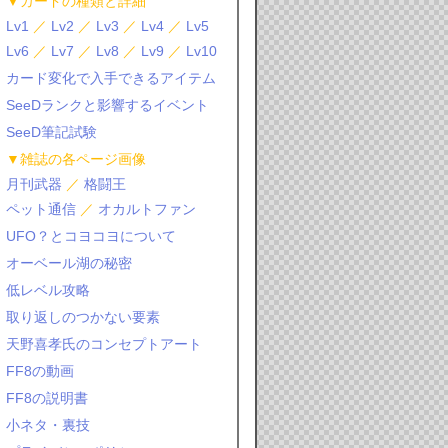
▼カードの種類と詳細
Lv1
／
Lv2
／
Lv3
／
Lv4
／
Lv5
Lv6
／
Lv7
／
Lv8
／
Lv9
／
Lv10
カード変化で入手できるアイテム
SeeDランクと影響するイベント
SeeD筆記試験
▼雑誌の各ページ画像
月刊武器
／
格闘王
ペット通信
／
オカルトファン
UFO？とコヨコヨについて
オーベール湖の秘密
低レベル攻略
取り返しのつかない要素
天野喜孝氏のコンセプトアート
FF8の動画
FF8の説明書
小ネタ・裏技