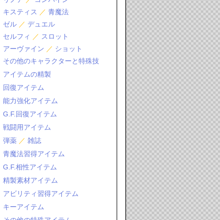
キスティス
／
青魔法
ゼル
／
デュエル
セルフィ
／
スロット
アーヴァイン
／
ショット
その他のキャラクターと特殊技
アイテムの精製
回復アイテム
能力強化アイテム
G.F.回復アイテム
戦闘用アイテム
弾薬
／
雑誌
青魔法習得アイテム
G.F.相性アイテム
精製素材アイテム
アビリティ習得アイテム
キーアイテム