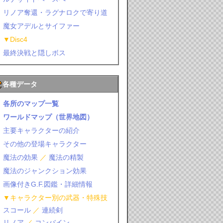
リノア奪還・ラグナロクで寄り道
魔女アデルとサイファー
▼Disc4
最終決戦と隠しボス
各種データ
各所のマップ一覧
ワールドマップ（世界地図）
主要キャラクターの紹介
その他の登場キャラクター
魔法の効果
／
魔法の精製
魔法のジャンクション効果
画像付きG.F.図鑑・詳細情報
▼キャラクター別の武器・特殊技
スコール
／
連続剣
リノア
／
コンバイン