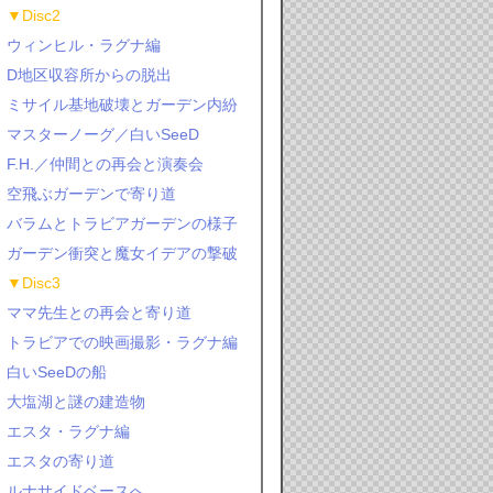
▼Disc2
ウィンヒル・ラグナ編
D地区収容所からの脱出
ミサイル基地破壊とガーデン内紛
マスターノーグ／白いSeeD
F.H.／仲間との再会と演奏会
空飛ぶガーデンで寄り道
バラムとトラビアガーデンの様子
ガーデン衝突と魔女イデアの撃破
▼Disc3
ママ先生との再会と寄り道
トラビアでの映画撮影・ラグナ編
白いSeeDの船
大塩湖と謎の建造物
エスタ・ラグナ編
エスタの寄り道
ルナサイドベースへ