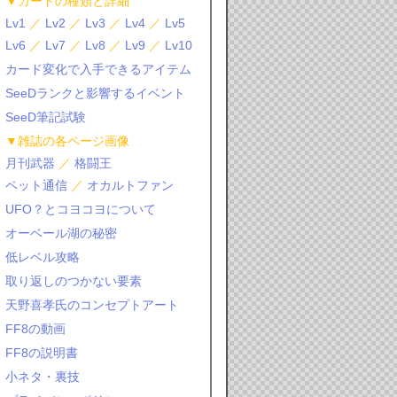
▼カードの種類と詳細
Lv1
／
Lv2
／
Lv3
／
Lv4
／
Lv5
Lv6
／
Lv7
／
Lv8
／
Lv9
／
Lv10
カード変化で入手できるアイテム
SeeDランクと影響するイベント
SeeD筆記試験
▼雑誌の各ページ画像
月刊武器
／
格闘王
ペット通信
／
オカルトファン
UFO？とコヨコヨについて
オーベール湖の秘密
低レベル攻略
取り返しのつかない要素
天野喜孝氏のコンセプトアート
FF8の動画
FF8の説明書
小ネタ・裏技