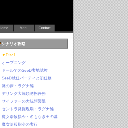
Home
Menu
Contact
シナリオ攻略
▼Disc1
オープニング
ドールでのSeeD実地試験
SeeD就任パーティと初任務
謎の夢・ラグナ編
デリング大統領誘拐任務
サイファーの大統領襲撃
セントラ発掘現場・ラグナ編
魔女暗殺指令・名もなき王の墓
魔女暗殺指令の実行