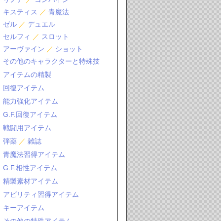
キスティス
／
青魔法
ゼル
／
デュエル
セルフィ
／
スロット
アーヴァイン
／
ショット
その他のキャラクターと特殊技
アイテムの精製
回復アイテム
能力強化アイテム
G.F.回復アイテム
戦闘用アイテム
弾薬
／
雑誌
青魔法習得アイテム
G.F.相性アイテム
精製素材アイテム
アビリティ習得アイテム
キーアイテム