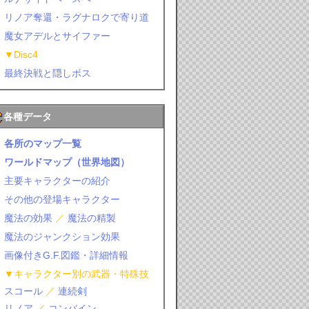
リノア奪還・ラグナロクで寄り道
魔女アデルとサイファー
▼Disc4
最終決戦と隠しボス
各種データ
各所のマップ一覧
ワールドマップ（世界地図）
主要キャラクターの紹介
その他の登場キャラクター
魔法の効果
／
魔法の精製
魔法のジャンクション効果
画像付きG.F.図鑑・詳細情報
▼キャラクター別の武器・特殊技
スコール
／
連続剣
リノア
／
コンバイン