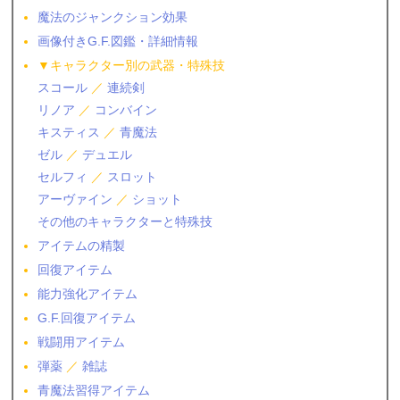
魔法のジャンクション効果
画像付きG.F.図鑑・詳細情報
▼キャラクター別の武器・特殊技
スコール
／
連続剣
リノア
／
コンバイン
キスティス
／
青魔法
ゼル
／
デュエル
セルフィ
／
スロット
アーヴァイン
／
ショット
その他のキャラクターと特殊技
アイテムの精製
回復アイテム
能力強化アイテム
G.F.回復アイテム
戦闘用アイテム
弾薬
／
雑誌
青魔法習得アイテム