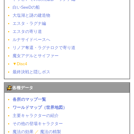
白いSeeDの船
大塩湖と謎の建造物
エスタ・ラグナ編
エスタの寄り道
ルナサイドベースへ
リノア奪還・ラグナロクで寄り道
魔女アデルとサイファー
▼Disc4
最終決戦と隠しボス
各種データ
各所のマップ一覧
ワールドマップ（世界地図）
主要キャラクターの紹介
その他の登場キャラクター
魔法の効果
／
魔法の精製