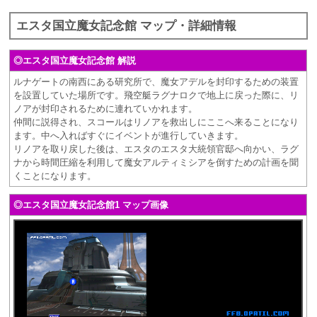
エスタ国立魔女記念館 マップ・詳細情報
◎エスタ国立魔女記念館 解説
ルナゲートの南西にある研究所で、魔女アデルを封印するための装置
を設置していた場所です。飛空艇ラグナロクで地上に戻った際に、リ
ノアが封印されるために連れていかれます。
仲間に説得され、スコールはリノアを救出しにここへ来ることになり
ます。中へ入ればすぐにイベントが進行していきます。
リノアを取り戻した後は、エスタのエスタ大統領官邸へ向かい、ラグ
ナから時間圧縮を利用して魔女アルティミシアを倒すための計画を聞
くことになります。
◎エスタ国立魔女記念館1 マップ画像