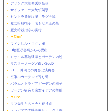
デリング大統領誘拐任務
サイファーの大統領襲撃
セントラ発掘現場・ラグナ編
魔女暗殺指令・名もなき王の墓
魔女暗殺指令の実行
▼Disc2
ウィンヒル・ラグナ編
D地区収容所からの脱出
ミサイル基地破壊とガーデン内紛
マスターノーグ／白いSeeD
F.H.／仲間との再会と演奏会
空飛ぶガーデンで寄り道
バラムとトラビアガーデンの様子
ガーデン衝突と魔女イデアの撃破
▼Disc3
ママ先生との再会と寄り道
トラビアでの映画撮影・ラグナ編