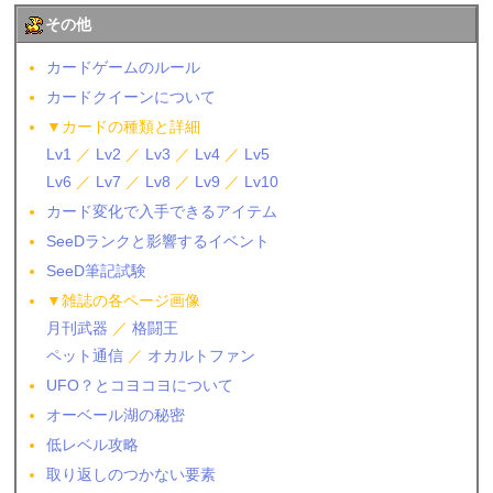
その他
カードゲームのルール
カードクイーンについて
▼カードの種類と詳細
Lv1
／
Lv2
／
Lv3
／
Lv4
／
Lv5
Lv6
／
Lv7
／
Lv8
／
Lv9
／
Lv10
カード変化で入手できるアイテム
SeeDランクと影響するイベント
SeeD筆記試験
▼雑誌の各ページ画像
月刊武器
／
格闘王
ペット通信
／
オカルトファン
UFO？とコヨコヨについて
オーベール湖の秘密
低レベル攻略
取り返しのつかない要素